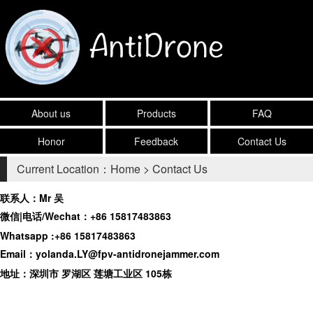
About us
Products
FAQ
Honor
Feedback
Contact Us
Current Location：
Home
>
Contact Us
联系人：Mr 吴
微信|电话/Wechat：+86
15817483863
Whatsapp :+86 15817483863
Email：
yolanda.LY@fpv-antidronejammer.com
地址：
深圳市 罗湖区 莲塘工业区 105栋